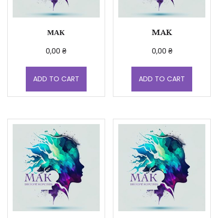
МАК
MAK
0,00
₴
0,00
₴
ADD TO CART
ADD TO CART