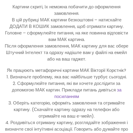
Картини скриті, їх неможна побачити до оформлення
замовлення.
В цій рубриці МАК картини безкоштовні – натискайте
ДОДАТИ В КОШИК замовлення, щоб отримати картину.
Головне – сформулюйте питання, на яке повинна відповісти
вам МАК картина.
Після оформлення замовлення, МАК картину для вас обере
Штучний Інтелект та одразу надішле вам у файлі на емейл
або на ваш гаджет.
Як працюють метафоричні картини МАК Вікторії Корєтнік?
1. Визначьте проблему, яка вас найбільше турбує сьогодні.
2. Сформулюйте питання, які ви хочете дослідити за
допомогою МАК картин. Приклади питань дивіться
за
посиланням
3. Оберіть категорію, оформіть замовлення та отримайте
картину. (Скачайте картину одразу на телефон або
отримайте на ваш е-мейл).
4. Роздивіться отриману картину, розглядайте зображення і
визначте свої інтуїтивні асоціації. Говорить або думайте про