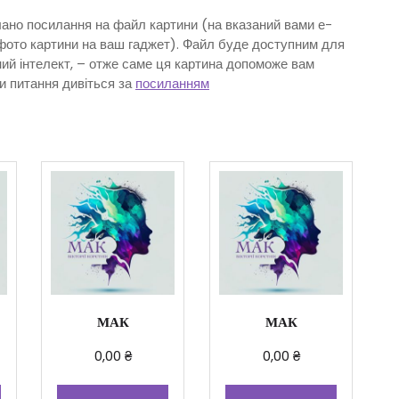
ано посилання на файл картини (на вказаний вами е-
фото картини на ваш гаджет). Файл буде доступним для
ний інтелект, – отже саме ця картина допоможе вам
и питання дивіться за
посиланням
МАК
МАК
0,00
₴
0,00
₴