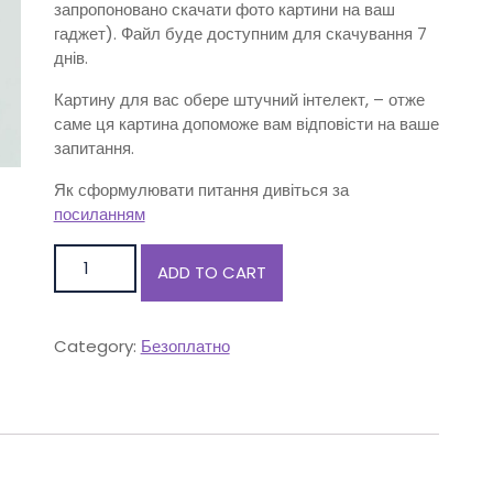
запропоновано скачати фото картини на ваш
гаджет). Файл буде доступним для скачування 7
днів.
Картину для вас обере штучний інтелект, – отже
саме ця картина допоможе вам відповісти на ваше
запитання.
Як сформулювати питання дивіться за
посиланням
MAK quantity
ADD TO CART
Category:
Безоплатно