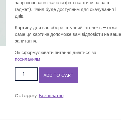
запропоновано скачати фото картини на ваш
гаджет). Файл буде доступним для скачування 1
днів.
Картину для вас обере штучний інтелект, – отже
саме ця картина допоможе вам відповісти на ваше
запитання.
Як сформулювати питання дивіться за
посиланням
МАК quantity
ADD TO CART
Category:
Безоплатно